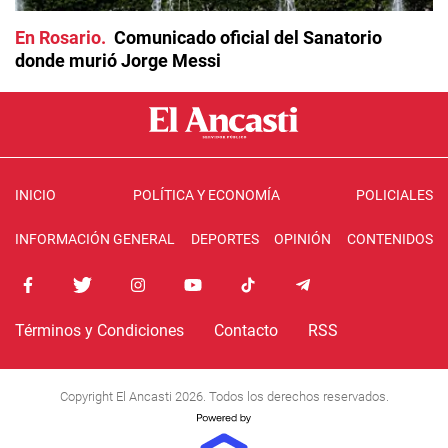
En Rosario
Comunicado oficial del Sanatorio
donde murió Jorge Messi
INICIO
POLÍTICA Y ECONOMÍA
POLICIALES
INFORMACIÓN GENERAL
DEPORTES
OPINIÓN
CONTENIDOS
Términos y Condiciones
Contacto
RSS
Copyright El Ancasti 2026. Todos los derechos reservados.