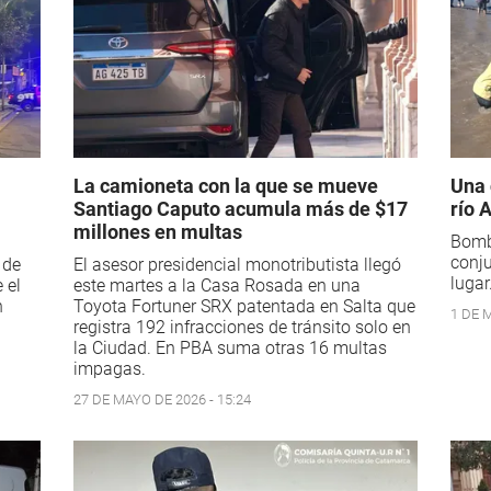
La camioneta con la que se mueve
Una 
Santiago Caputo acumula más de $17
río 
millones en multas
Bombe
conju
 de
El asesor presidencial monotributista llegó
lugar
 el
este martes a la Casa Rosada en una
n
Toyota Fortuner SRX patentada en Salta que
1 DE M
registra 192 infracciones de tránsito solo en
la Ciudad. En PBA suma otras 16 multas
impagas.
27 DE MAYO DE 2026 - 15:24