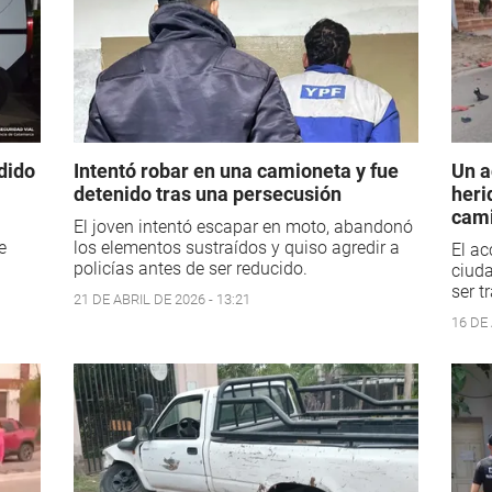
dido
Intentó robar en una camioneta y fue
Un a
detenido tras una persecusión
heri
cami
El joven intentó escapar en moto, abandonó
e
los elementos sustraídos y quiso agredir a
El ac
policías antes de ser reducido.
ciuda
ser t
21 DE ABRIL DE 2026 - 13:21
16 DE 