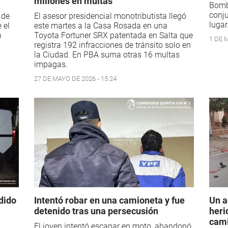
millones en multas
Bombe
conju
 de
El asesor presidencial monotributista llegó
lugar
 el
este martes a la Casa Rosada en una
n
Toyota Fortuner SRX patentada en Salta que
1 DE M
registra 192 infracciones de tránsito solo en
la Ciudad. En PBA suma otras 16 multas
impagas.
27 DE MAYO DE 2026 - 15:24
dido
Intentó robar en una camioneta y fue
Un a
detenido tras una persecusión
heri
cami
El joven intentó escapar en moto, abandonó