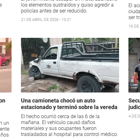
e
los elementos sustraídos y quiso agredir a
El ac
policías antes de ser reducido.
ciuda
ser t
21 DE ABRIL DE 2026 - 13:21
16 DE 
on
Una camioneta chocó un auto
Secu
estacionado y terminó sobre la vereda
judi
El hecho ocurrió cerca de las 6 de la
4 DE D
mañana. El vehículo causó daños
n un
materiales y sus ocupantes fueron
mente
trasladados al hospital para control médico.
años