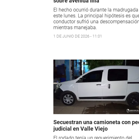
sobre avenida Illia
El hecho ocurrió durante la madrugada
este lunes. La principal hipótesis es que
conductor sufrió una descompensació
mientras manejaba.
1 DE JUNIO DE 2026 - 11:01
Secuestran una camioneta con pe
judicial en Valle Viejo
El rodado tenía un requerimiento del