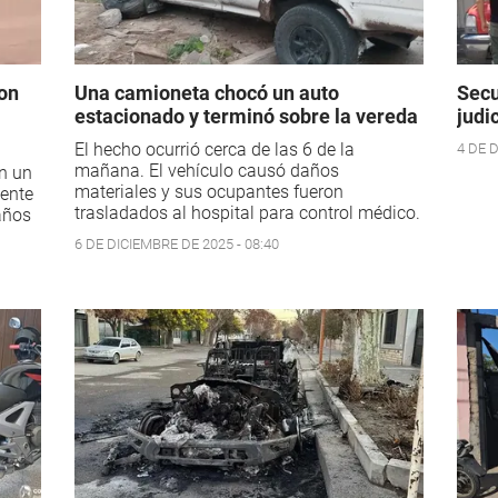
on
Una camioneta chocó un auto
Secu
estacionado y terminó sobre la vereda
judi
El hecho ocurrió cerca de las 6 de la
4 DE D
mañana. El vehículo causó daños
n un
materiales y sus ocupantes fueron
mente
trasladados al hospital para control médico.
años
6 DE DICIEMBRE DE 2025 - 08:40