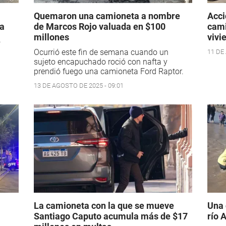
Quemaron una camioneta a nombre
Acci
da
de Marcos Rojo valuada en $100
cami
millones
vivi
o
Ocurrió este fin de semana cuando un
11 DE
sujeto encapuchado roció con nafta y
prendió fuego una camioneta Ford Raptor.
13 DE AGOSTO DE 2025 - 09:01
La camioneta con la que se mueve
Una 
Santiago Caputo acumula más de $17
río 