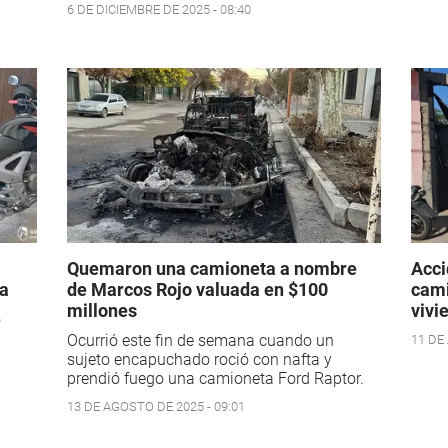
6 DE DICIEMBRE DE 2025 - 08:40
Quemaron una camioneta a nombre
Acci
da
de Marcos Rojo valuada en $100
cami
millones
vivi
o
Ocurrió este fin de semana cuando un
11 DE
sujeto encapuchado roció con nafta y
prendió fuego una camioneta Ford Raptor.
13 DE AGOSTO DE 2025 - 09:01