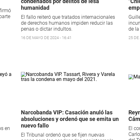
condenados por delitos de lesa
"Chi
humanidad
emp
firmó
parte
El fallo reiteró que tratados internacionales
Guill
de derechos humanos impiden reducir las
incum
penas o dictar indultos.
de la
16 DE MAYO DE 2024 - 16:41
25 DE 
Narcobanda VIP: Casación anuló las
Reyn
absoluciones y ordenó que se emita un
Cáma
nuevo fallo
os en
El co
Carl
El Tribunal ordenó que se fijen nuevas