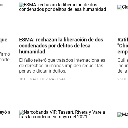
 que
ESMA: rechazan la liberación de dos
Rati
condenados por delitos de lesa
"Chi
humanidad
emp
firmó
parte
El fallo reiteró que tratados internacionales
Guill
de derechos humanos impiden reducir las
incum
penas o dictar indultos.
de la
16 DE MAYO DE 2024 - 16:41
25 DE 