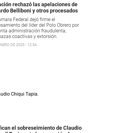
ción rechazó las apelaciones de
rdo Belliboni y otros procesados
mara Federal dejó firme el
samiento del líder del Polo Obrero por
nta administración fraudulenta,
zas coactivas y extorsión.
NERO DE 2025 - 12:34
fican el sobreseimiento de Claudio