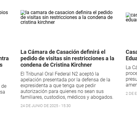
La Cámara de Casación definirá el
Casa
ntra
pedido de visitas sin restricciones a la
Edua
os
condena de Cristina Kirchner
La Cá
proce
El Tribunal Oral Federal N2 aceptó la
presu
apelación presentada por la defensa de la
amena
expresidenta a que tenga que pedir
a de
autorización para quienes no sean sus
usa
2 DE E
familiares, custodios, médicos y abogados.
24 DE JUNIO DE 2025 - 15:30