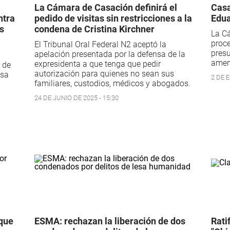
La Cámara de Casación definirá el
Casa
ntra
pedido de visitas sin restricciones a la
Edua
os
condena de Cristina Kirchner
La Cá
proce
El Tribunal Oral Federal N2 aceptó la
presu
apelación presentada por la defensa de la
amena
expresidenta a que tenga que pedir
a de
autorización para quienes no sean sus
usa
2 DE E
familiares, custodios, médicos y abogados.
24 DE JUNIO DE 2025 - 15:30
 que
ESMA: rechazan la liberación de dos
Rati