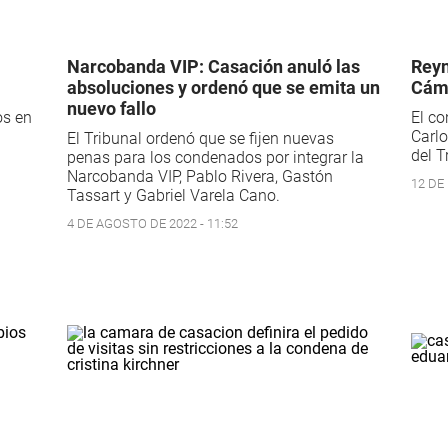
Narcobanda VIP: Casación anuló las
Reyn
absoluciones y ordenó que se emita un
Cáma
nuevo fallo
os en
El co
Carl
El Tribunal ordenó que se fijen nuevas
del T
penas para los condenados por integrar la
Narcobanda VIP, Pablo Rivera, Gastón
12 DE
Tassart y Gabriel Varela Cano.
4 DE AGOSTO DE 2022 - 11:52