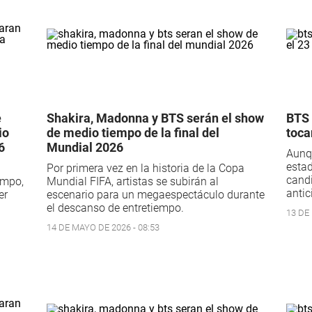
e
Shakira, Madonna y BTS serán el show
BTS 
io
de medio tiempo de la final del
toca
6
Mundial 2026
Aunqu
estad
Por primera vez en la historia de la Copa
candi
empo,
Mundial FIFA, artistas se subirán al
antic
er
escenario para un megaespectáculo durante
el descanso de entretiempo.
13 DE 
14 DE MAYO DE 2026 - 08:53