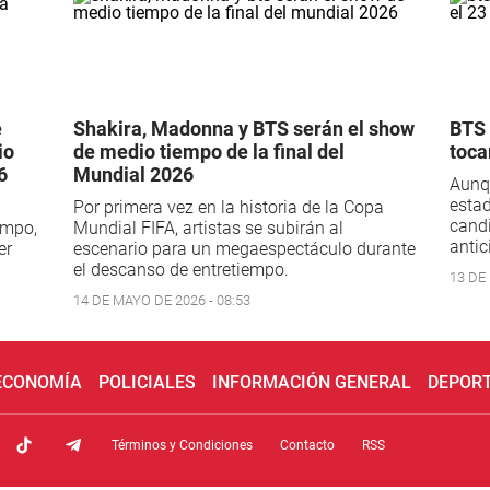
e
Shakira, Madonna y BTS serán el show
BTS 
io
de medio tiempo de la final del
toca
6
Mundial 2026
Aunqu
estad
Por primera vez en la historia de la Copa
candi
empo,
Mundial FIFA, artistas se subirán al
antic
er
escenario para un megaespectáculo durante
el descanso de entretiempo.
13 DE 
14 DE MAYO DE 2026 - 08:53
 ECONOMÍA
POLICIALES
INFORMACIÓN GENERAL
DEPOR
Términos y Condiciones
Contacto
RSS