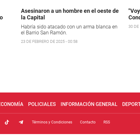
Asesinaron a un hombre en el oeste de
"Voy
do
la Capital
Cond
Habría sido atacado con un arma blanca en
30 DE 
el Barrio San Ramón.
23 DE FEBRERO DE 2025 - 00:58
 ECONOMÍA
POLICIALES
INFORMACIÓN GENERAL
DEPOR
Términos y Condiciones
Contacto
RSS