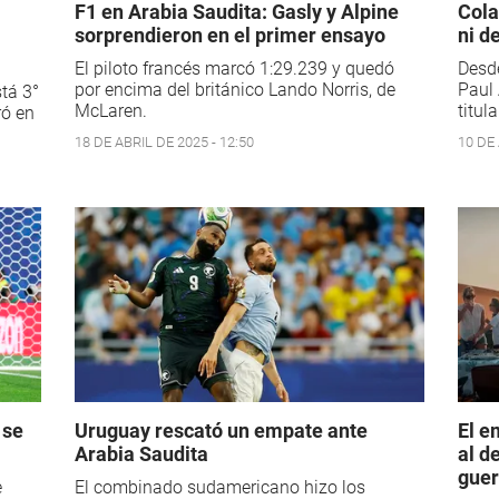
F1 en Arabia Saudita: Gasly y Alpine
Cola
sorprendieron en el primer ensayo
ni d
El piloto francés marcó 1:29.239 y quedó
Desde
por encima del británico Lando Norris, de
Paul 
tá 3°
McLaren.
titula
ró en
18 DE ABRIL DE 2025 - 12:50
10 DE 
 se
Uruguay rescató un empate ante
El e
Arabia Saudita
al d
guer
e
El combinado sudamericano hizo los