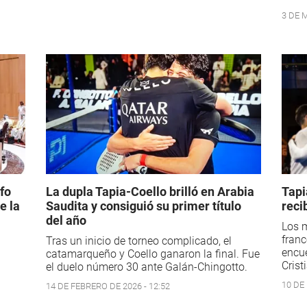
3 DE 
fo
La dupla Tapia-Coello brilló en Arabia
Tapi
e la
Saudita y consiguió su primer título
reci
del año
Los 
franc
Tras un inicio de torneo complicado, el
encue
catamarqueño y Coello ganaron la final. Fue
Crist
el duelo número 30 ante Galán-Chingotto.
10 DE
14 DE FEBRERO DE 2026 - 12:52