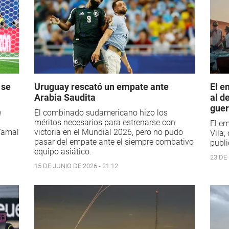
 se
Uruguay rescató un empate ante
El e
Arabia Saudita
al d
guer
e
El combinado sudamericano hizo los
méritos necesarios para estrenarse con
El em
Yamal
victoria en el Mundial 2026, pero no pudo
Vila,
pasar del empate ante el siempre combativo
publi
equipo asiático.
23 DE
15 DE JUNIO DE 2026 - 21:12