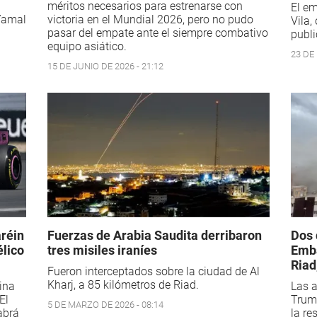
méritos necesarios para estrenarse con
El em
Yamal
victoria en el Mundial 2026, pero no pudo
Vila,
pasar del empate ante el siempre combativo
publi
equipo asiático.
23 DE
15 DE JUNIO DE 2026 - 21:12
aréin
Fuerzas de Arabia Saudita derribaron
Dos 
élico
tres misiles iraníes
Emba
Riad
Fueron interceptados sobre la ciudad de Al
Kharj, a 85 kilómetros de Riad.
mina
Las a
El
Trum
5 DE MARZO DE 2026 - 08:14
abrá
la re