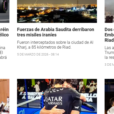
aréin
Fuerzas de Arabia Saudita derribaron
Dos 
élico
tres misiles iraníes
Emba
Riad
Fueron interceptados sobre la ciudad de Al
Kharj, a 85 kilómetros de Riad.
mina
Las a
El
Trum
5 DE MARZO DE 2026 - 08:14
abrá
la re
3 DE 