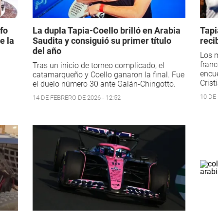
fo
La dupla Tapia-Coello brilló en Arabia
Tapi
e la
Saudita y consiguió su primer título
reci
del año
Los 
franc
Tras un inicio de torneo complicado, el
encue
catamarqueño y Coello ganaron la final. Fue
Crist
el duelo número 30 ante Galán-Chingotto.
10 DE
14 DE FEBRERO DE 2026 - 12:52