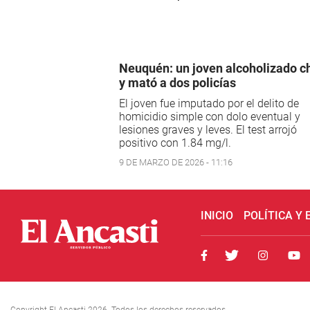
Neuquén: un joven alcoholizado c
y mató a dos policías
El joven fue imputado por el delito de
homicidio simple con dolo eventual y
lesiones graves y leves. El test arrojó
positivo con 1.84 mg/l.
9 DE MARZO DE 2026 - 11:16
INICIO
POLÍTICA Y
Copyright El Ancasti 2026. Todos los derechos reservados.