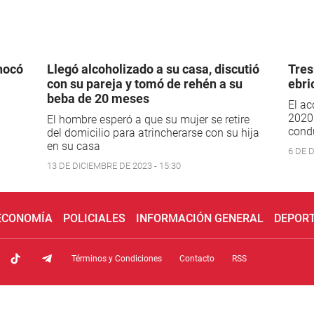
hocó
Llegó alcoholizado a su casa, discutió
Tres
con su pareja y tomó de rehén a su
ebri
beba de 20 meses
El ac
2020.
El hombre esperó a que su mujer se retire
condu
del domicilio para atrincherarse con su hija
en su casa
6 DE D
13 DE DICIEMBRE DE 2023 - 15:30
 ECONOMÍA
POLICIALES
INFORMACIÓN GENERAL
DEPOR
Términos y Condiciones
Contacto
RSS