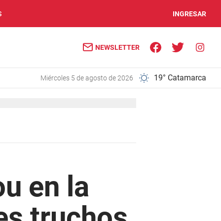
S
INGRESAR
NEWSLETTER
19° Catamarca
miércoles 5 de agosto de 2026
u en la
es truchos