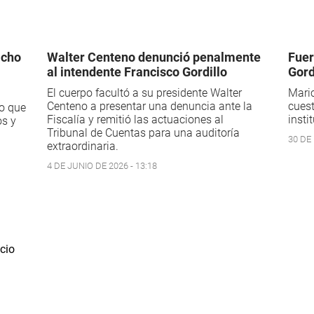
icho
Walter Centeno denunció penalmente
Fuer
al intendente Francisco Gordillo
Gord
El cuerpo facultó a su presidente Walter
Maric
Centeno a presentar una denuncia ante la
cuest
vo que
Fiscalía y remitió las actuaciones al
insti
os y
Tribunal de Cuentas para una auditoría
30 DE
extraordinaria.
4 DE JUNIO DE 2026 - 13:18