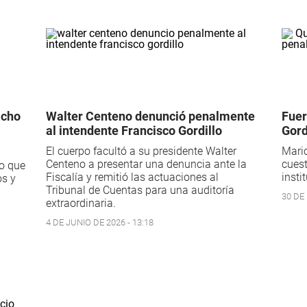
icho
Walter Centeno denunció penalmente
Fuer
al intendente Francisco Gordillo
Gord
El cuerpo facultó a su presidente Walter
Maric
Centeno a presentar una denuncia ante la
cuest
vo que
Fiscalía y remitió las actuaciones al
insti
os y
Tribunal de Cuentas para una auditoría
30 DE
extraordinaria.
4 DE JUNIO DE 2026 - 13:18