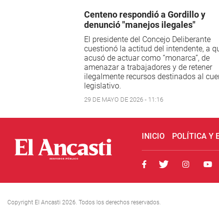
Centeno respondió a Gordillo y
denunció "manejos ilegales"
El presidente del Concejo Deliberante
cuestionó la actitud del intendente, a q
acusó de actuar como “monarca”, de
amenazar a trabajadores y de retener
ilegalmente recursos destinados al cue
legislativo.
29 DE MAYO DE 2026 - 11:16
INICIO
POLÍTICA Y
Copyright El Ancasti 2026. Todos los derechos reservados.