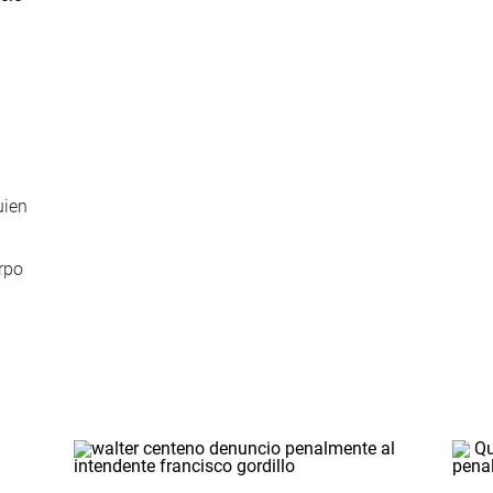
uien
rpo