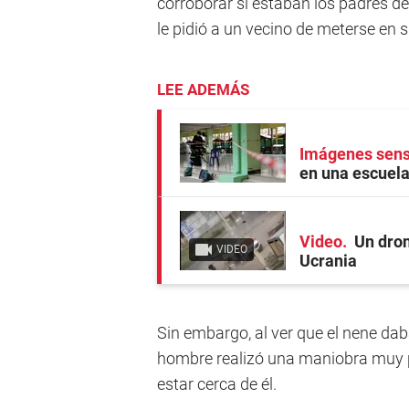
corroborar si estaban los padres de
le pidió a un vecino de meterse en 
LEE ADEMÁS
Imágenes sens
en una escuela
Video
Un dron
VIDEO
Ucrania
Sin embargo, al ver que el nene dab
hombre realizó una maniobra muy p
estar cerca de él.