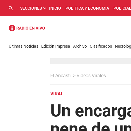
SECCIONES
INICIO
POLÍTICA Y ECONOMÍA
POLICIA
Últimas Noticias
Edición Impresa
Archivo
Clasificados
Necrológ
El Ancasti
>
Vídeos Virales
VIRAL
Un encarga
nene de u