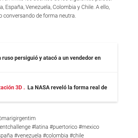
a, España, Venezuela, Colombia y Chile. A ello,
vo conversando de forma neutra.
 ruso persiguió y atacó a un vendedor en
ización 3D
La NASA reveló la forma real de
marigirgentim
entchallenge
#latina
#puertorico
#mexico
spaña
#venezuela
#colombia
#chile