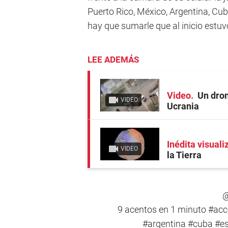
Puerto Rico, México, Argentina, Cub
hay que sumarle que al inicio estu
LEE ADEMÁS
Video
Un dron
VIDEO
Ucrania
Inédita visual
VIDEO
la Tierra
@
9 acentos en 1 minuto
#acc
#argentina
#cuba
#e