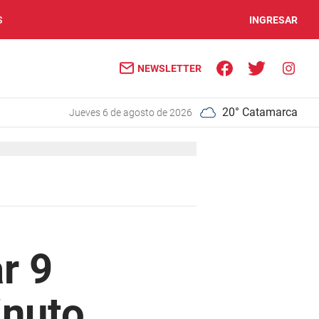
S
INGRESAR
NEWSLETTER
20° Catamarca
jueves 6 de agosto de 2026
r 9
inuto