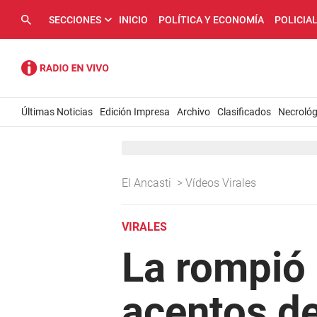
SECCIONES
INICIO
POLÍTICA Y ECONOMÍA
POLICIA
Últimas Noticias
Edición Impresa
Archivo
Clasificados
Necrológ
El Ancasti
>
Vídeos Virales
VIRALES
La rompió 
acentos d