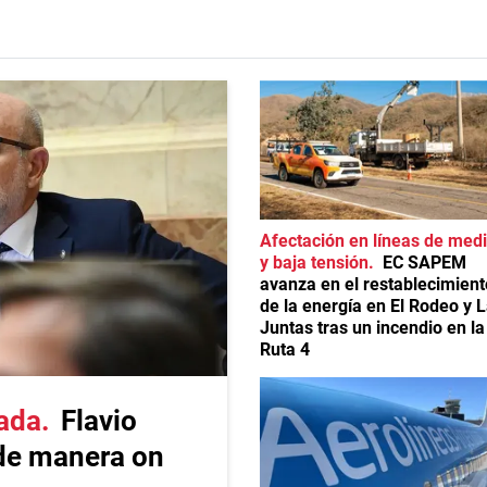
Afectación en líneas de med
y baja tensión
EC SAPEM
avanza en el restablecimient
de la energía en El Rodeo y 
Juntas tras un incendio en la
Ruta 4
vada
Flavio
de manera on