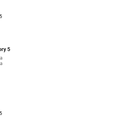
ory 5
la
la