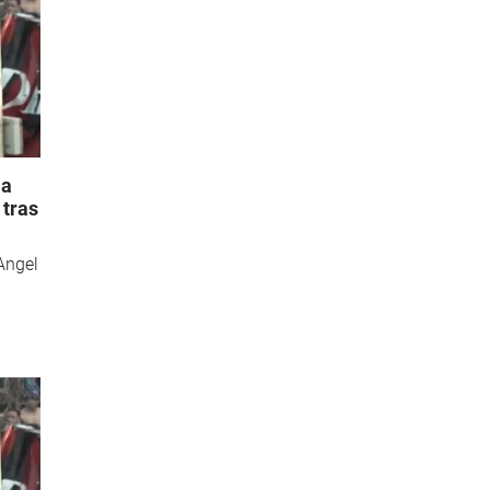
 a
 tras
 Angel