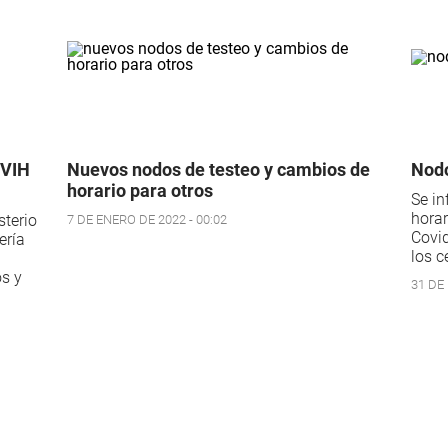
 VIH
Nuevos nodos de testeo y cambios de
Nodo
horario para otros
Se in
horar
sterio
7 DE ENERO DE 2022 - 00:02
Covid
ería
los c
os y
31 DE 