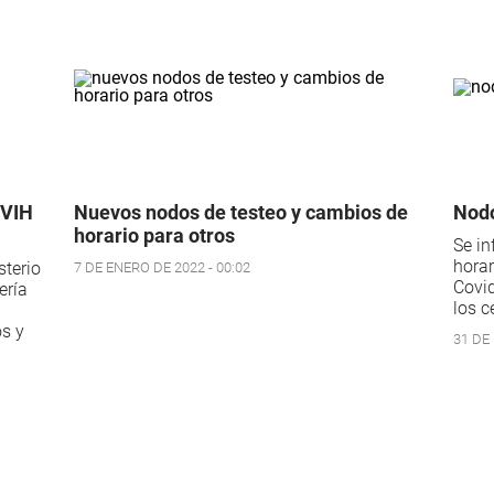
 VIH
Nuevos nodos de testeo y cambios de
Nodo
horario para otros
Se in
horar
sterio
7 DE ENERO DE 2022 - 00:02
Covid
ería
los c
os y
31 DE 