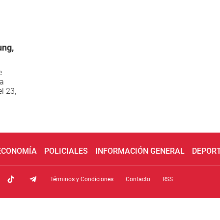
ung,
e
La
l 23,
 ECONOMÍA
POLICIALES
INFORMACIÓN GENERAL
DEPOR
Términos y Condiciones
Contacto
RSS