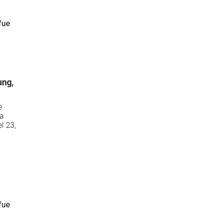
ung,
e
La
l 23,