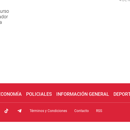
curso
ador
la
 ECONOMÍA
POLICIALES
INFORMACIÓN GENERAL
DEPOR
Términos y Condiciones
Contacto
RSS