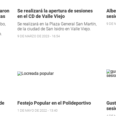
maron
Se realizará la apertura de sesiones
Albe
vas
en el CD de Valle Viejo
sesi
bo,
Se realizará en la Plaza General San Martín,
9 DE 
de la ciudad de San Isidro en Valle Viejo.
o.
9 DE MARZO DE 2023 - 16:54
 de
Festejo Popular en el Polideportivo
Gust
sesi
1 DE MAYO DE 2022 - 13:40
4 DE 