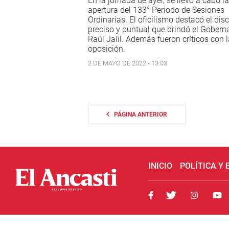
En la jornada de ayer, se llevó a cabo la
apertura del 133° Periodo de Sesiones
Ordinarias. El oficilismo destacó el dis
preciso y puntual que brindó el Gobern
Raúl Jalil. Además fueron críticos con 
oposición.
2 DE MAYO DE 2022 - 13:03
PÁGINA ANTERIOR
INICIO
POLÍTICA Y