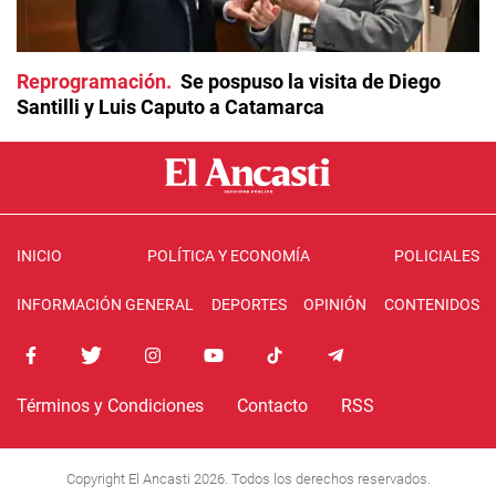
Reprogramación
Se pospuso la visita de Diego
Santilli y Luis Caputo a Catamarca
INICIO
POLÍTICA Y ECONOMÍA
POLICIALES
INFORMACIÓN GENERAL
DEPORTES
OPINIÓN
CONTENIDOS
Términos y Condiciones
Contacto
RSS
Copyright El Ancasti 2026. Todos los derechos reservados.