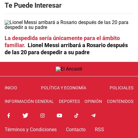
Te Puede Interesar
La despedida sería únicamente para el ámbito
familiar
Lionel Messi arribará a Rosario después
de las 20 para despedir a su padre
INICIO
POLÍTICA Y ECONOMÍA
POLICIALES
INFORMACIÓN GENERAL
DEPORTES
OPINIÓN
CONTENIDOS
Términos y Condiciones
Contacto
RSS