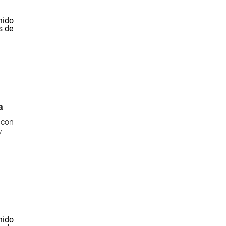
a
 con
y