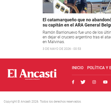
El catamarqueño que no abandonó
su capitán en el ARA General Bel
Ramón Barrionuevo fue uno de los últ
en dejar el crucero argentino tras el at
en Malvinas.
3 DE MAYO DE 2026 - 00:53
INICIO
POLÍTICA Y
Copyright El Ancasti 2026. Todos los derechos reservados.