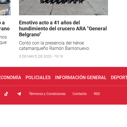
 a
Emotivo acto a 41 años del
grano
hundimiento del crucero ARA "General
Belgrano"
imos
aque
Contó con la presencia del héroe
catamarqueño Ramón Barrionuevo.
3 DE MAYO DE 2023 - 19:16
 ECONOMÍA
POLICIALES
INFORMACIÓN GENERAL
DEPOR
Términos y Condiciones
Contacto
RSS