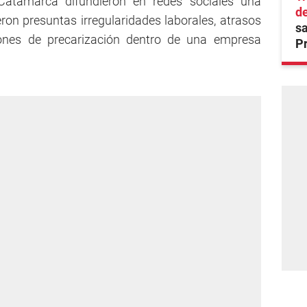
Catamarca difundieron en redes sociales una
d
ron presuntas irregularidades laborales, atrasos
sa
iones de precarización dentro de una empresa
P