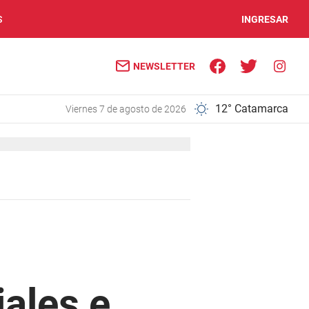
S
INGRESAR
NEWSLETTER
12° Catamarca
viernes 7 de agosto de 2026
iales e