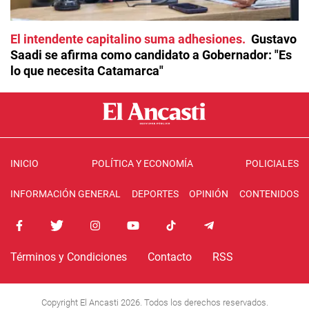
El intendente capitalino suma adhesiones
Gustavo
Saadi se afirma como candidato a Gobernador: "Es
lo que necesita Catamarca"
INICIO
POLÍTICA Y ECONOMÍA
POLICIALES
INFORMACIÓN GENERAL
DEPORTES
OPINIÓN
CONTENIDOS
Términos y Condiciones
Contacto
RSS
Copyright El Ancasti 2026. Todos los derechos reservados.