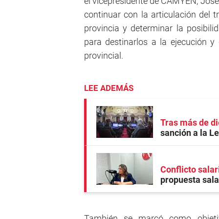
el vicepresidente de CAMYEN, José B
continuar con la articulación del t
provincia y determinar la posibil
para destinarlos a la ejecución y 
provincial.
LEE ADEMÁS
Tras más de di
sanción a la L
Conflicto salar
propuesta salar
También se marcó como objetiv