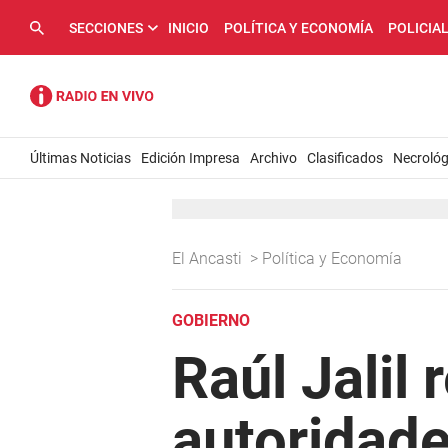
SECCIONES
INICIO
POLÍTICA Y ECONOMÍA
POLICIA
Últimas Noticias
Edición Impresa
Archivo
Clasificados
Necrológ
El Ancasti
>
Política y Economía
GOBIERNO
Raúl Jalil 
autoridad