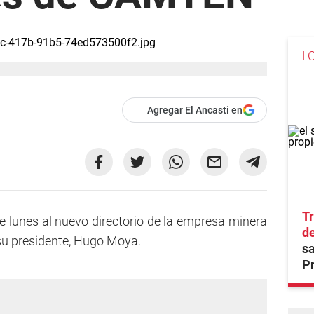
L
Agregar El Ancasti en
Tr
te lunes al nuevo directorio de la empresa minera
d
su presidente, Hugo Moya.
sa
P