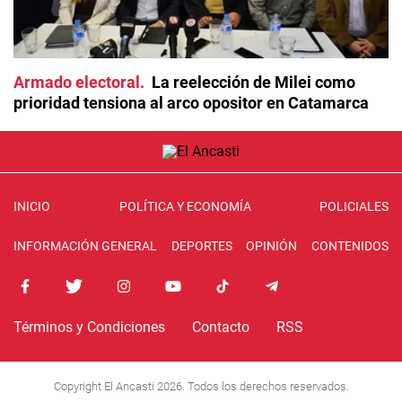
Armado electoral
La reelección de Milei como
prioridad tensiona al arco opositor en Catamarca
INICIO
POLÍTICA Y ECONOMÍA
POLICIALES
INFORMACIÓN GENERAL
DEPORTES
OPINIÓN
CONTENIDOS
Términos y Condiciones
Contacto
RSS
Copyright El Ancasti 2026. Todos los derechos reservados.