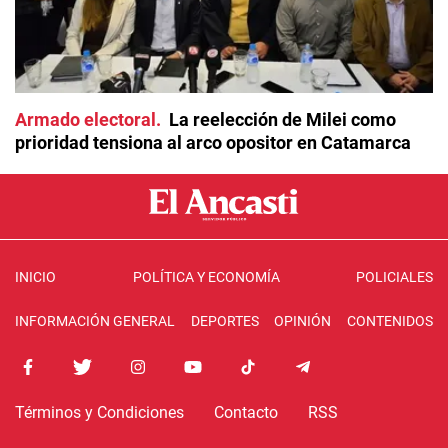
Armado electoral
La reelección de Milei como
prioridad tensiona al arco opositor en Catamarca
INICIO
POLÍTICA Y ECONOMÍA
POLICIALES
INFORMACIÓN GENERAL
DEPORTES
OPINIÓN
CONTENIDOS
Términos y Condiciones
Contacto
RSS