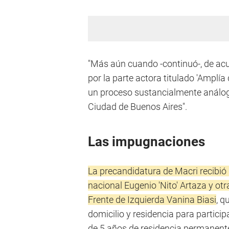
"Más aún cuando -continuó-, de acu
por la parte actora titulado 'Ampl
un proceso sustancialmente análogo 
Ciudad de Buenos Aires".
Las impugnaciones
La precandidatura de Macri recibió
nacional Eugenio 'Nito' Artaza y otr
Frente de Izquierda Vanina Biasi
, q
domicilio y residencia para particip
de 5 años de residencia permanente