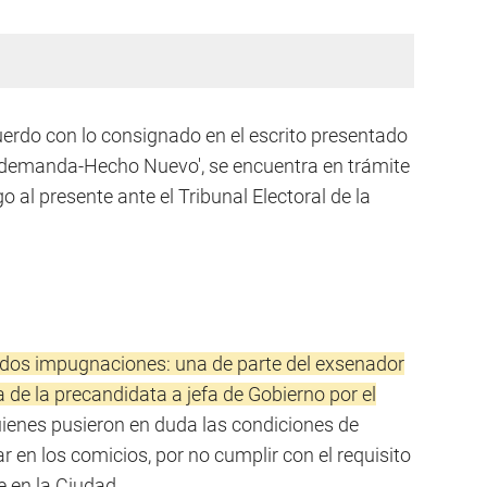
erdo con lo consignado en el escrito presentado
ía demanda-Hecho Nuevo', se encuentra en trámite
al presente ante el Tribunal Electoral de la
 dos impugnaciones: una de parte del exsenador
a de la precandidata a jefa de Gobierno por el
uienes pusieron en duda las condiciones de
ar en los comicios, por no cumplir con el requisito
 en la Ciudad.