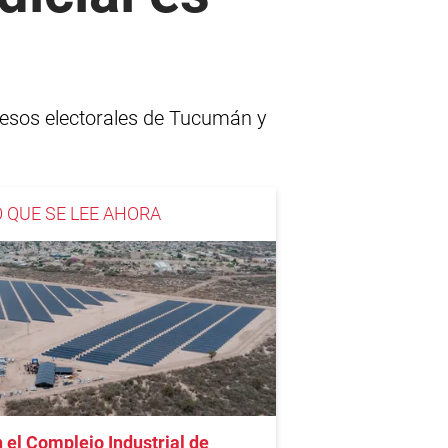
ocesos electorales de Tucumán y
O QUE SE LEE AHORA
 el Complejo Industrial de