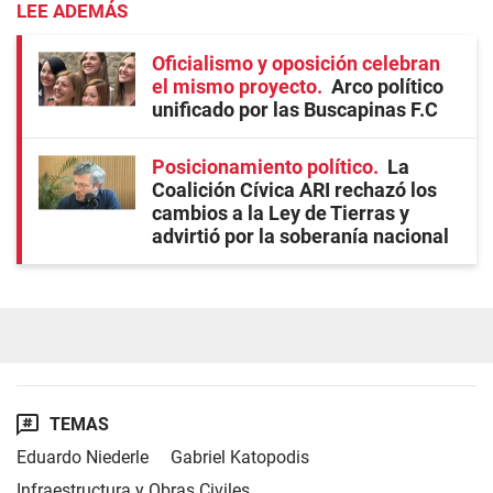
LEE ADEMÁS
Oficialismo y oposición celebran
el mismo proyecto
Arco político
unificado por las Buscapinas F.C
Posicionamiento político
La
Coalición Cívica ARI rechazó los
cambios a la Ley de Tierras y
advirtió por la soberanía nacional
TEMAS
Eduardo Niederle
Gabriel Katopodis
Infraestructura y Obras Civiles