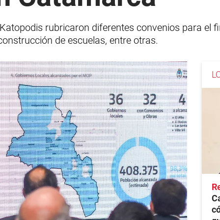
o Katopodis rubricaron diferentes convenios para el f
construcción de escuelas, entre otras.
L
Re
C
có