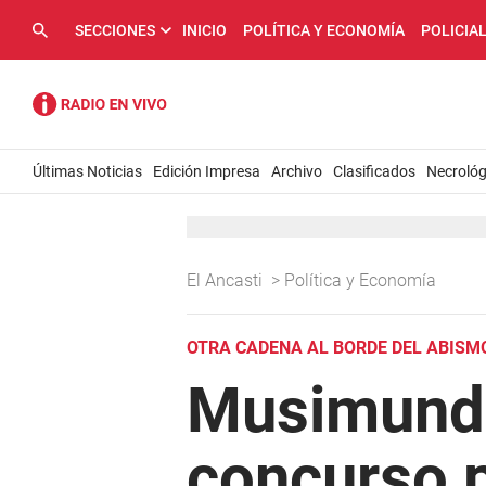
SECCIONES
INICIO
POLÍTICA Y ECONOMÍA
POLICIA
Últimas Noticias
Edición Impresa
Archivo
Clasificados
Necrológ
El Ancasti
>
Política y Economía
OTRA CADENA AL BORDE DEL ABISM
Musimundo 
concurso p