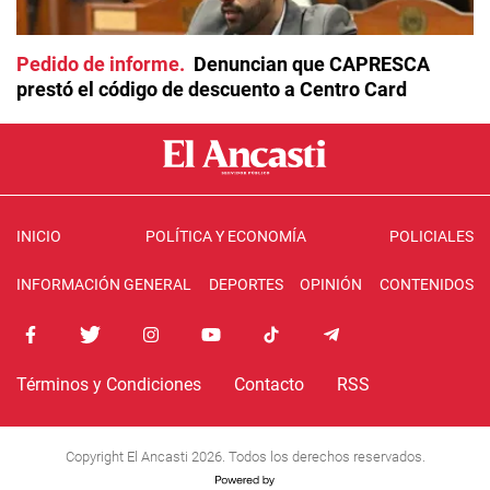
Pedido de informe
Denuncian que CAPRESCA
prestó el código de descuento a Centro Card
INICIO
POLÍTICA Y ECONOMÍA
POLICIALES
INFORMACIÓN GENERAL
DEPORTES
OPINIÓN
CONTENIDOS
Términos y Condiciones
Contacto
RSS
Copyright El Ancasti 2026. Todos los derechos reservados.