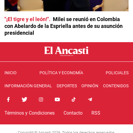
"¡El tigre y el león!"
Milei se reunió en Colombia
con Abelardo de la Espriella antes de su asunción
presidencial
INICIO
POLÍTICA Y ECONOMÍA
POLICIALES
INFORMACIÓN GENERAL
DEPORTES
OPINIÓN
CONTENIDOS
Términos y Condiciones
Contacto
RSS
Copyright El Ancasti 2026. Todos los derechos reservados.