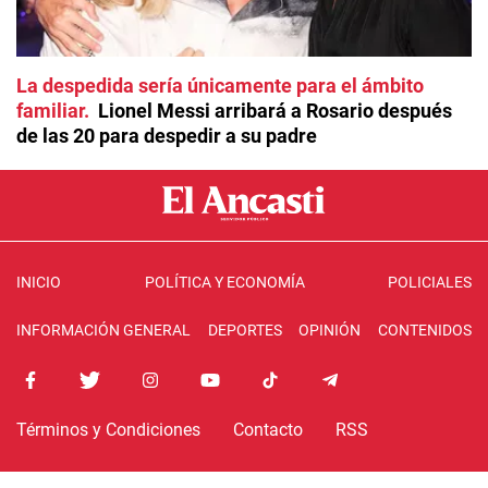
La despedida sería únicamente para el ámbito
familiar
Lionel Messi arribará a Rosario después
de las 20 para despedir a su padre
INICIO
POLÍTICA Y ECONOMÍA
POLICIALES
INFORMACIÓN GENERAL
DEPORTES
OPINIÓN
CONTENIDOS
Términos y Condiciones
Contacto
RSS