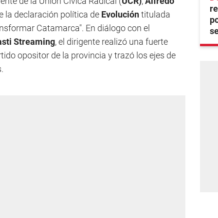
dente de la Unión Cívica Radical (
UCR)
,
Alfredo
re
e la declaración política de
Evolución
titulada
po
ransformar Catamarca". En diálogo con el
se
sti Streaming
, el dirigente realizó una fuerte
tido opositor de la provincia y trazó los ejes de
.