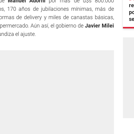
 de
Manuel Adorni
por más de u$s 800.000
re
os, 170 años de jubilaciones mínimas, más de
po
ormas de delivery y miles de canastas básicas,
se
permercado. Aún así, el gobierno de
Javier Milei
ndiza el ajuste.