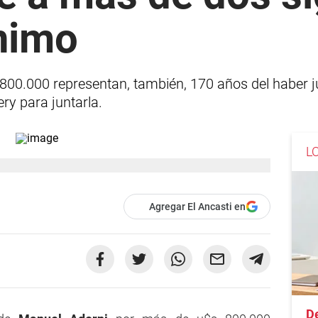
nimo
0.000 representan, también, 170 años del haber jub
ery para juntarla.
L
Agregar El Ancasti en
D