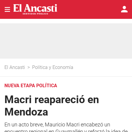
El Ancasti
>
Política y Economía
NUEVA ETAPA POLÍTICA
Macri reapareció en
Mendoza
En un acto breve, Mauricio Macri encabezó un
encuentro regional en Guaymallén y reforzó la idea de