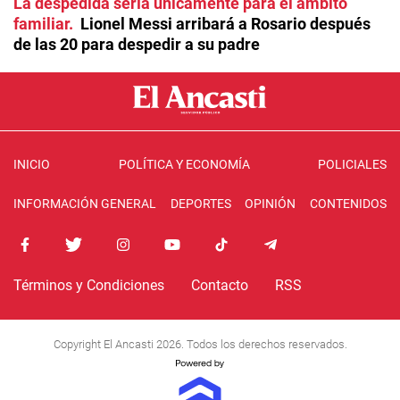
La despedida sería únicamente para el ámbito
familiar
Lionel Messi arribará a Rosario después
de las 20 para despedir a su padre
INICIO
POLÍTICA Y ECONOMÍA
POLICIALES
INFORMACIÓN GENERAL
DEPORTES
OPINIÓN
CONTENIDOS
Términos y Condiciones
Contacto
RSS
Copyright El Ancasti 2026. Todos los derechos reservados.