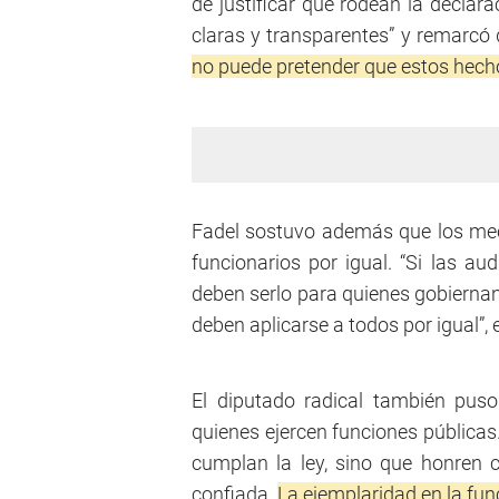
de justificar que rodean la declar
claras y transparentes” y remarcó
no puede pretender que estos hech
Fadel sostuvo además que los mec
funcionarios por igual. “Si las au
deben serlo para quienes gobiernan
deben aplicarse a todos por igual”, 
El diputado radical también puso 
quienes ejercen funciones públicas
cumplan la ley, sino que honren 
confiada.
La ejemplaridad en la fun