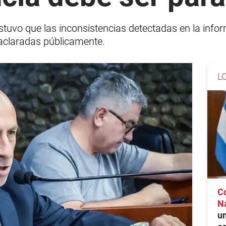
ostuvo que las inconsistencias detectadas en la info
 aclaradas públicamente.
L
C
N
un