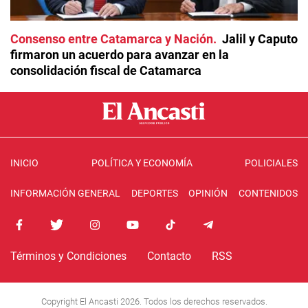
Consenso entre Catamarca y Nación
Jalil y Caputo
firmaron un acuerdo para avanzar en la
consolidación fiscal de Catamarca
INICIO
POLÍTICA Y ECONOMÍA
POLICIALES
INFORMACIÓN GENERAL
DEPORTES
OPINIÓN
CONTENIDOS
Términos y Condiciones
Contacto
RSS
Copyright El Ancasti 2026. Todos los derechos reservados.