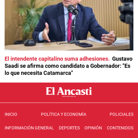
El intendente capitalino suma adhesiones
Gustavo
Saadi se afirma como candidato a Gobernador: "Es
lo que necesita Catamarca"
INICIO
POLÍTICA Y ECONOMÍA
POLICIALES
INFORMACIÓN GENERAL
DEPORTES
OPINIÓN
CONTENIDOS