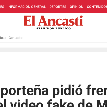
LES
INFORMACIÓN GENERAL
DEPORTES
OPINIÓN
CONTENIDO
icas
Contacto
 porteña pidió fre
el video fake de 