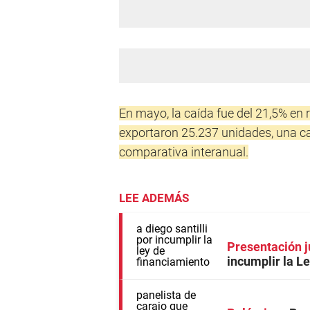
En mayo, la caída fue del 21,5% en
exportaron 25.237 unidades, una caíd
comparativa interanual.
LEE ADEMÁS
Presentación j
incumplir la L