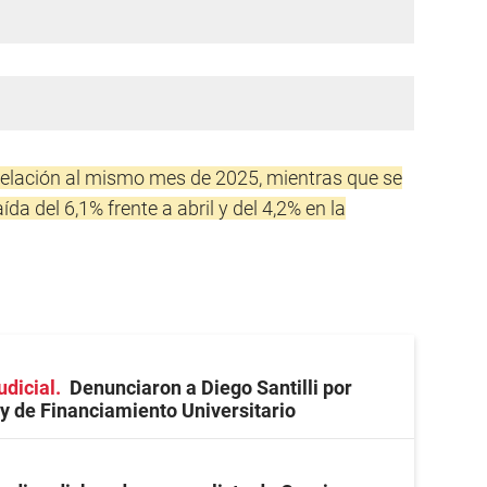
 relación al mismo mes de 2025, mientras que se
a del 6,1% frente a abril y del 4,2% en la
udicial
Denunciaron a Diego Santilli por
ey de Financiamiento Universitario