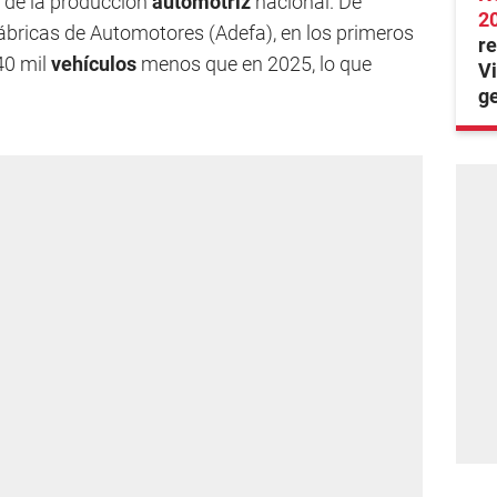
a de la producción
automotriz
nacional. De
2
ábricas de Automotores (Adefa), en los primeros
re
40 mil
vehículos
menos que en 2025, lo que
Vi
ge