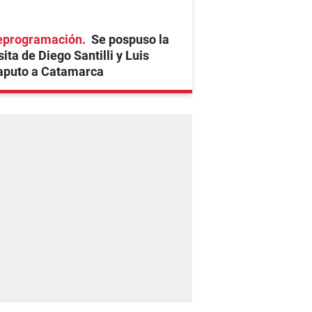
eprogramación
Se pospuso la
sita de Diego Santilli y Luis
aputo a Catamarca