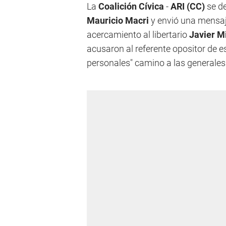
La
Coalición Cívica
-
ARI
(CC)
se de
Mauricio Macri
y envió una mensaje
acercamiento al libertario
Javier Mi
acusaron al referente opositor de 
personales" camino a las generales 