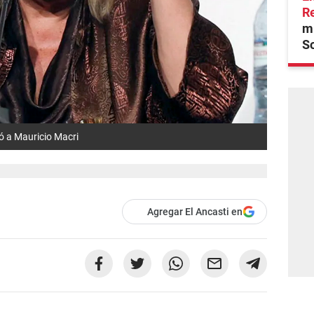
R
mi
S
nó a Mauricio Macri
Agregar El Ancasti en