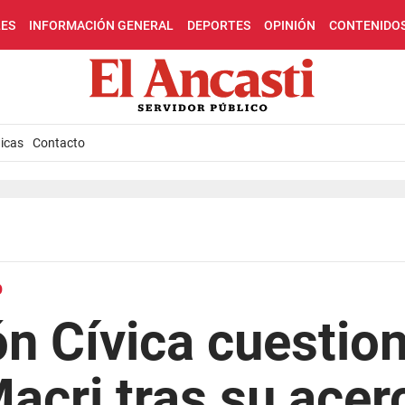
LES
INFORMACIÓN GENERAL
DEPORTES
OPINIÓN
CONTENIDO
icas
Contacto
O
ón Cívica cuestio
acri tras su ace