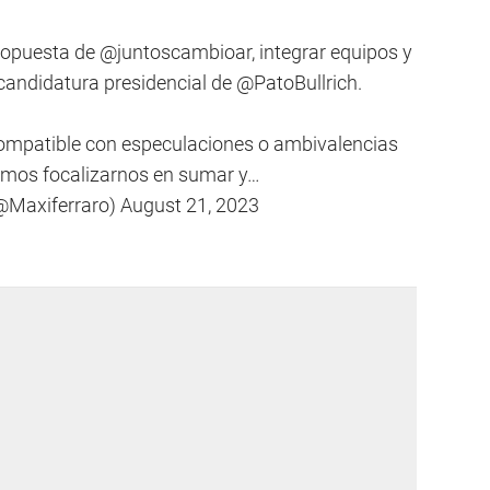
propuesta de
@juntoscambioar
, integrar equipos y
candidatura presidencial de
@PatoBullrich
.
compatible con especulaciones o ambivalencias
emos focalizarnos en sumar y…
(@Maxiferraro)
August 21, 2023