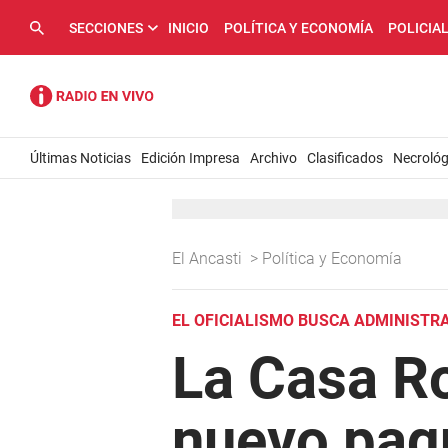
SECCIONES
INICIO
POLÍTICA Y ECONOMÍA
POLICIA
Últimas Noticias
Edición Impresa
Archivo
Clasificados
Necrológ
El Ancasti
>
Política y Economía
EL OFICIALISMO BUSCA ADMINISTR
La Casa R
nuevo paqu