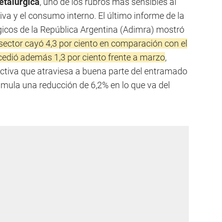
etalúrgica
, uno de los rubros más sensibles al
va y el consumo interno. El último informe de la
gicos de la República Argentina (Adimra) mostró
 sector cayó 4,3 por ciento en comparación con el
edió además 1,3 por ciento frente a marzo
,
ctiva que atraviesa a buena parte del entramado
umula una reducción de 6,2% en lo que va del