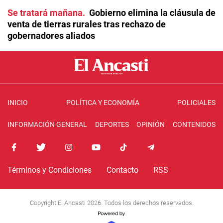
Se tratará mañana
Gobierno elimina la cláusula de
venta de tierras rurales tras rechazo de
gobernadores aliados
INICIO
POLÍTICA Y ECONOMÍA
POLICIALES
INFORMACIÓN GENERAL
DEPORTES
OPINIÓN
CONTENIDOS
Términos y Condiciones
Contacto
RSS
Copyright El Ancasti 2026. Todos los derechos reservados.