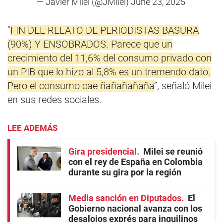
— Javier Milei (@JMilei)
June 23, 2025
"
FIN DEL RELATO DE PERIODISTAS BASURA
(90%) Y ENSOBRADOS. Parece que un
crecimiento del 11,6% del consumo privado con
un PIB que lo hizo al 5,8% es un tremendo dato.
Pero el consumo cae ñañañañaña
”, señaló Milei
en sus redes sociales.
LEE ADEMÁS
Gira presidencial
Milei se reunió
con el rey de España en Colombia
durante su gira por la región
Media sanción en Diputados
El
Gobierno nacional avanza con los
desalojos exprés para inquilinos