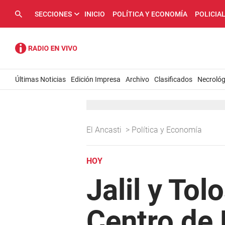
SECCIONES
INICIO
POLÍTICA Y ECONOMÍA
POLICIA
Últimas Noticias
Edición Impresa
Archivo
Clasificados
Necrológ
El Ancasti
>
Política y Economía
HOY
Jalil y To
Centro de 