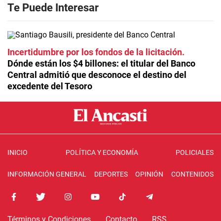
Te Puede Interesar
Incertidumbre por los fondos de la licitación
Dónde están los $4 billones: el titular del Banco
Central admitió que desconoce el destino del
excedente del Tesoro
INICIO
POLÍTICA Y ECONOMÍA
POLICIALES
INFORMACIÓN GENERAL
DEPORTES
OPINIÓN
CONTENIDOS
Términos y Condiciones
Contacto
RSS