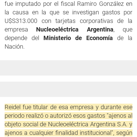
fue imputado por el fiscal Ramiro González en
la causa en la que se investigan gastos por
U$S313.000 con tarjetas corporativas de la
empresa
Nucleoeléctrica Argentina
, que
depende del
Ministerio de Economía
de la
Nación.
Reidel fue titular de esa empresa y durante ese
periodo realizó o autorizó esos gastos "ajenos al
objeto social de Nucleoeléctrica Argentina S.A. y
ajenos a cualquier finalidad institucional", según