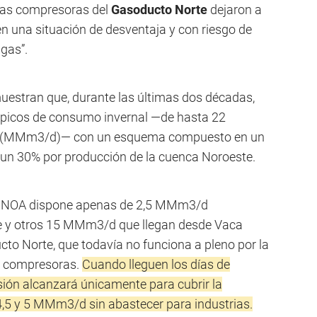
ntas compresoras del
Gasoducto Norte
dejaron a
en una situación de desventaja y con riesgo de
 gas”.
uestran que, durante las últimas dos décadas,
s picos de consumo invernal —de hasta 22
ios (MMm3/d)— con un esquema compuesto en un
 un 30% por producción de la cuenca Noroeste.
 el NOA dispone apenas de 2,5 MMm3/d
te y otros 15 MMm3/d que llegan desde Vaca
cto Norte, que todavía no funciona a pleno por la
as compresoras.
Cuando lleguen los días de
ión alcanzará únicamente para cubrir la
 4,5 y 5 MMm3/d sin abastecer para industrias.