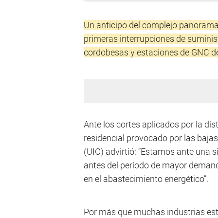
Un anticipo del complejo panorama
primeras interrupciones de suminis
cordobesas y estaciones de GNC de
Ante los cortes aplicados por la d
residencial provocado por las baja
(UIC) advirtió: “Estamos ante una 
antes del período de mayor demanda
en el abastecimiento energético”.
Por más que muchas industrias está