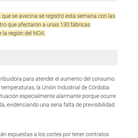
 que se avecina se registró esta semana con las
tro que afectaron a unas 130 fábricas
 la región del NOA.
istribuidora para atender el aumento del consumo
s temperaturas, la Unión Industrial de Córdoba
situación especialmente alarmante porque ocurre
, evidenciando una seria falta de previsibilidad
n expuestas a los cortes por tener contratos