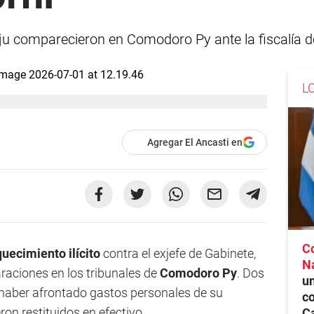
uju comparecieron en Comodoro Py ante la fiscalía de
L
Agregar El Ancasti en
C
uecimiento ilícito
contra el exjefe de Gabinete,
N
raciones en los tribunales de
Comodoro Py
. Dos
un
 haber afrontado gastos personales de su
co
ron restituidos en efectivo.
C